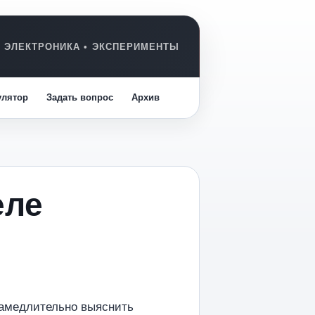
улятор
Задать вопрос
Архив
еле
замедлительно выяснить