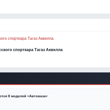
усского спорткара Тагаз Аквелла
ются 8 моделей «Автоваза»