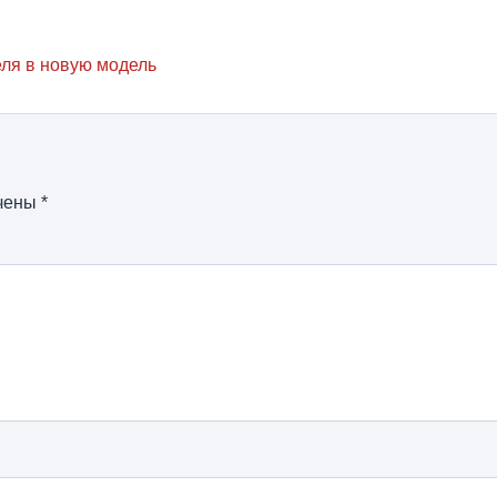
еля в новую модель
ечены
*