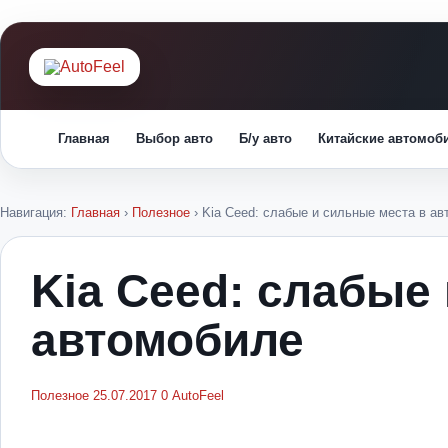
Главная
Выбор авто
Б/у авто
Китайские автомоб
Навигация:
Главная
›
Полезное
›
Kia Ceed: слабые и сильные места в а
Kia Ceed: слабые
автомобиле
Полезное
25.07.2017
0
AutoFeel