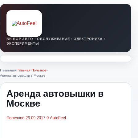
Навигация:
Главная
›
Полезное
›
Аренда автовышки в Москве
Аренда автовышки в
Москве
Полезное
26.09.2017
0
AutoFeel