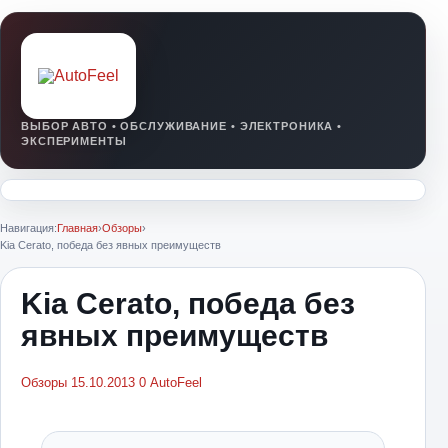
Навигация:
Главная
›
Обзоры
›
Kia Cerato, победа без явных преимуществ
Kia Cerato, победа без
явных преимуществ
Обзоры
15.10.2013
0
AutoFeel