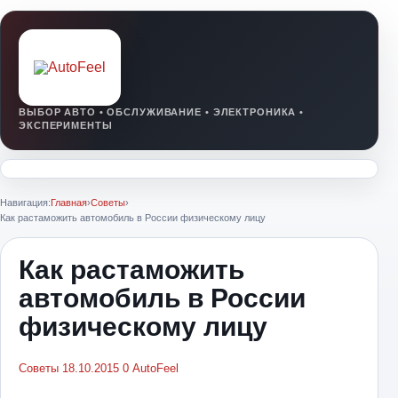
Навигация:
Главная
›
Советы
›
Как растаможить автомобиль в России физическому лицу
Как растаможить
автомобиль в России
физическому лицу
Советы
18.10.2015
0
AutoFeel