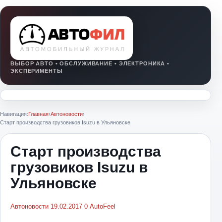
Навигация:
Главная
›
Автоновости
›
Старт производства грузовиков Isuzu в Ульяновске
Старт производства
грузовиков Isuzu в
Ульяновске
Автоновости
19.02.2017
0
AutoFeel