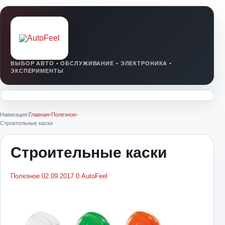
Навигация:
Главная
›
Полезное
›
Строительные каски
Строительные каски
Полезное
02.09.2017
0
AutoFeel