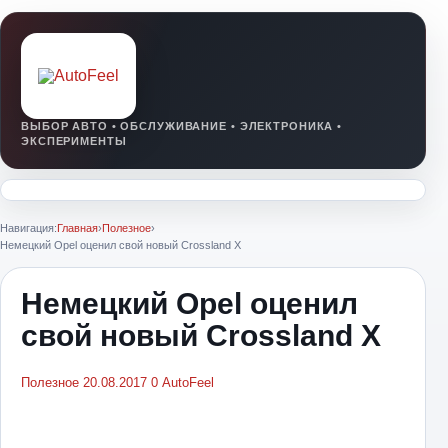
Навигация:
Главная
›
Полезное
›
Немецкий Opel оценил свой новый Crossland X
Немецкий Opel оценил
свой новый Crossland X
Полезное
20.08.2017
0
AutoFeel